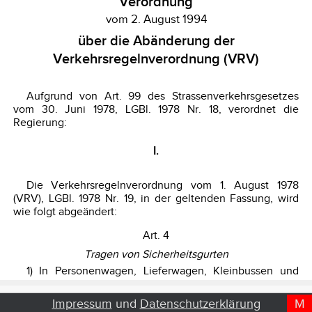
Impressum
und
Datenschutzerklärung
M
D
T