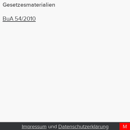
Gesetzesmaterialien
BuA 54/2010
Impressum
und
Datenschutzerklärung
M
D
T