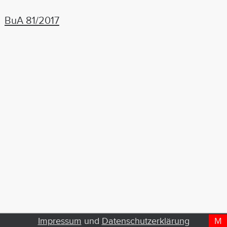
BuA 81/2017
Impressum
und
Datenschutzerklärung
M
D
T