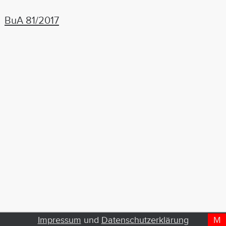
BuA 81/2017
Impressum
und
Datenschutzerklärung
M
D
T