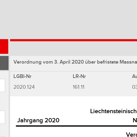
Verordnung vom 3. April 2020 über befristete Massna
LGBl-Nr
LR-Nr
A
2020.124
161.11
0