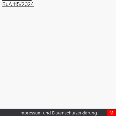
BuA 115/2024
Impressum
und
Datenschutzerklärung
M
D
T