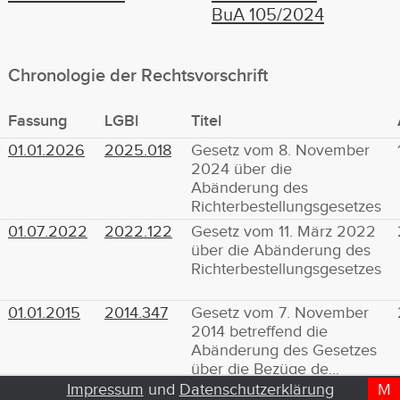
BuA 105/2024
Chronologie der Rechtsvorschrift
Fassung
LGBl
Titel
01.01.2026
2025.018
Gesetz vom 8. November
2024 über die
Abänderung des
Richterbestellungsgesetzes
01.07.2022
2022.122
Gesetz vom 11. März 2022
über die Abänderung des
Richterbestellungsgesetzes
01.01.2015
2014.347
Gesetz vom 7. November
2014 betreffend die
Abänderung des Gesetzes
über die Bezüge de...
Impressum
und
Datenschutzerklärung
M
D
T
01.01.2010
2009.379
Gesetz vom 20. November