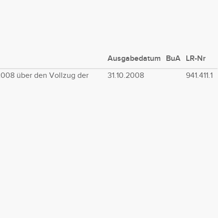
Ausgabedatum
BuA
LR-Nr
008 über den Vollzug der
31.10.2008
941.411.1