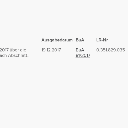
Ausgabedatum
BuA
LR-Nr
017 über die
19.12.2017
BuA
0.351.829.035
ch Abschnitt...
81/2017