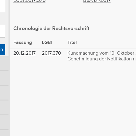
LGBl 2017.370
BuA 81/2017
Chronologie der Rechtsvorschrift
Fassung
LGBl
Titel
en
20.12.2017
2017.370
Kundmachung vom 10. Oktober 2
Genehmigung der Notifikation na