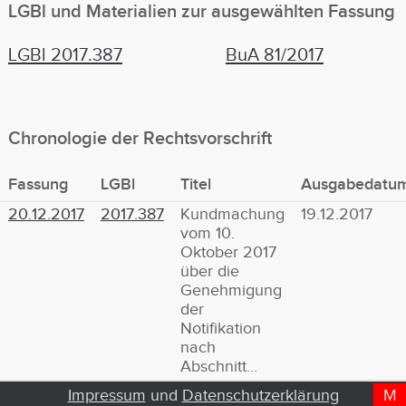
LGBl
und Materialien
zur ausgewählten Fassung
LGBl 2017.387
BuA 81/2017
Chronologie der Rechtsvorschrift
Fassung
LGBl
Titel
Ausgabedatu
20.12.2017
2017.387
Kundmachung
19.12.2017
vom 10.
Oktober 2017
über die
Genehmigung
der
Notifikation
nach
Abschnitt...
Impressum
und
Datenschutzerklärung
M
D
T