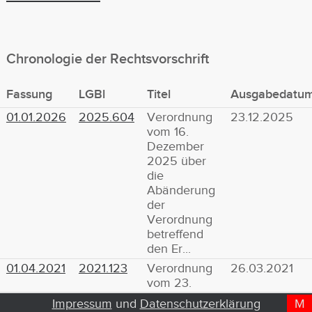
Chronologie der Rechtsvorschrift
Fassung
LGBl
Titel
Ausgabedatu
01.01.2026
2025.604
Verordnung
23.12.2025
vom 16.
Dezember
2025 über
die
Abänderung
der
Verordnung
betreffend
den Er...
01.04.2021
2021.123
Verordnung
26.03.2021
vom 23.
März 2021
Impressum
und
Datenschutzerklärung
M
D
T