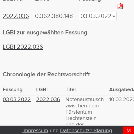
2022.036
0.362.380.148
LGBl zur ausgewählten Fassung
LGBl 2022.036
Chronologie der Rechtsvorschrift
Fassung
LGBl
Titel
Ausgabed
03.03.2022
2022.036
Notenaustausch
10.03.202
zwischen dem
Fürstentum
Liechtenstein
und der
Impressum
und
Datenschutzerklärung
M
D
T
Europäischen