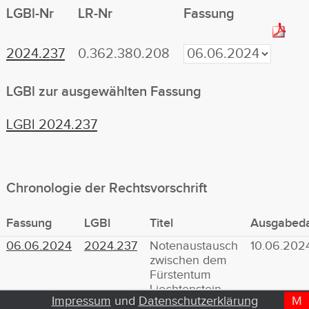
LGBl-Nr
LR-Nr
Fassung
2024.237
0.362.380.208
LGBl zur ausgewählten Fassung
LGBl 2024.237
Chronologie der Rechtsvorschrift
Fassung
LGBl
Titel
Ausgabed
06.06.2024
2024.237
Notenaustausch
10.06.202
zwischen dem
Fürstentum
Liechtenstein
Impressum
und
Datenschutzerklärung
M
D
T
und der