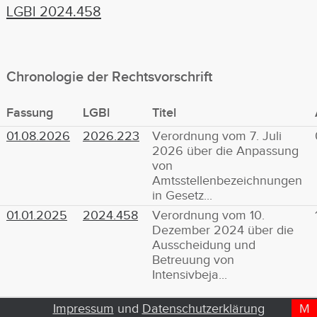
LGBl 2024.458
Chronologie der Rechtsvorschrift
Fassung
LGBl
Titel
01.08.2026
2026.223
Verordnung vom 7. Juli
2026 über die Anpassung
von
Amtsstellenbezeichnungen
in Gesetz...
01.01.2025
2024.458
Verordnung vom 10.
Dezember 2024 über die
Ausscheidung und
Betreuung von
Intensivbeja...
Impressum
und
Datenschutzerklärung
M
D
T