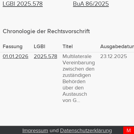
LGBl 2025.578
BuA 86/2025
Chronologie der Rechtsvorschrift
Fassung
LGBl
Titel
Ausgabedatu
01.01.2026
2025.578
Multilaterale
23.12.2025
Vereinbarung
zwischen den
zuständigen
Behörden
über den
Austausch
von G...
Impressum
und
Datenschutzerklärung
M
D
T