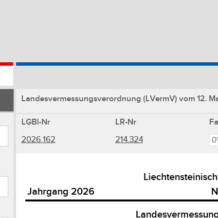
Landesvermessungsverordnung (LVermV) vom 12. Ma
LGBl-Nr
LR-Nr
F
2026.162
214.324