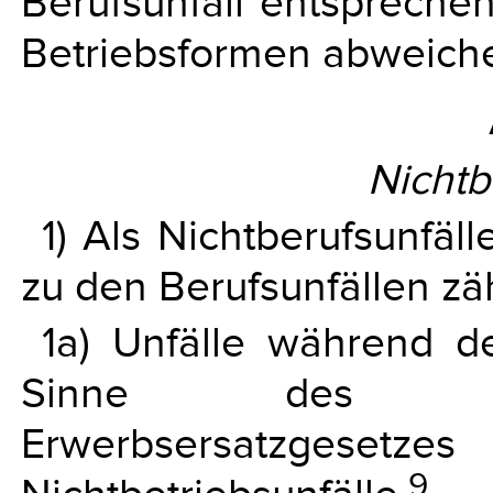
Berufsunfall entspreche
Betriebsformen abweich
Nichtb
1) Als Nichtberufsunfäll
zu den Berufsunfällen zä
1a) Unfälle während d
Sinne des Fam
Erwerbsersatzg
9