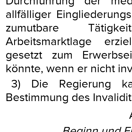
Durchführung der med
allfälliger Eingliederu
zumutbare Tätigke
Arbeitsmarktlage erz
gesetzt zum Erwerbse
könnte, wenn er nicht in
3) Die Regierung k
Bestimmung des Invalidit
Beginn und E