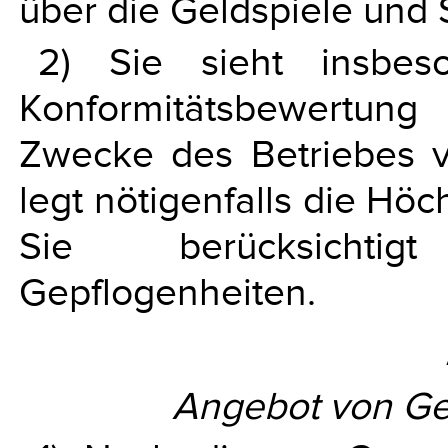
über die Geldspiele und
2) Sie sieht insbes
Konformitätsbewertun
Zwecke des Betriebes v
legt nötigenfalls die Höc
Sie berücksichtig
Gepflogenheiten.
Angebot von Ge