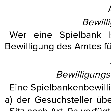
Bewilli
Wer eine Spielbank b
Bewilligung des Amtes fü
Bewilligung
Eine Spielbankenbewilli
a) der Gesuchsteller üb