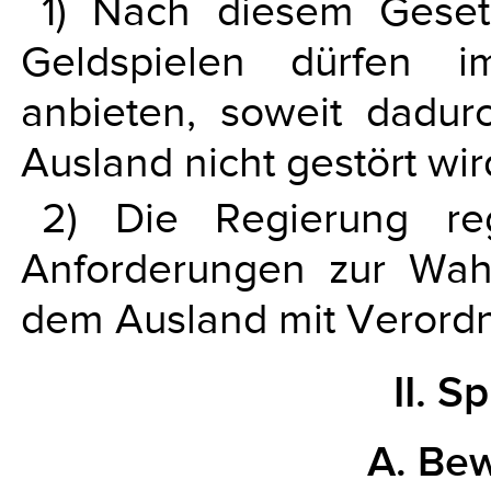
1) Nach diesem Geset
Geldspielen dürfen i
anbieten, soweit dadur
Ausland nicht gestört wir
2) Die Regierung re
Anforderungen zur Wah
dem Ausland mit Verord
II. S
A. Bew