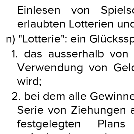
Einlesen von Spiel
erlaubten Lotterien un
n) "Lotterie": ein Glückssp
1. das ausserhalb von
Verwendung von Geld
wird;
2. bei dem alle Gewinne
Serie von Ziehungen a
festgelegten Plan