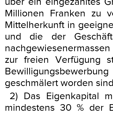
über ein eingezahltes G
Millionen Franken zu v
Mittelherkunft in geeig
und die der Geschäft
nachgewiesenermassen fü
zur freien Verfügung 
Bewilligungsbewerbung
geschmälert worden sind 
2) Das Eigenkapital m
mindestens 30 % der 