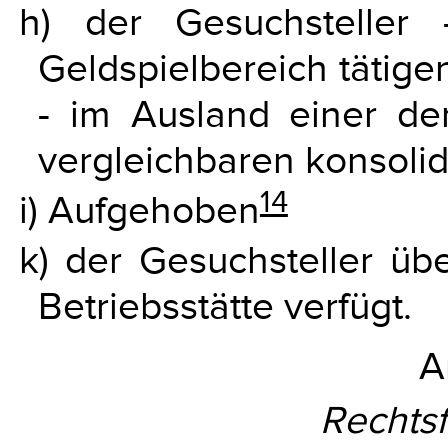
h) der Gesuchsteller
Geldspielbereich tätige
- im Ausland einer der
vergleichbaren konsolidi
14
i) Aufgehoben
k) der Gesuchsteller üb
Betriebsstätte verfügt.
A
Rechtsf