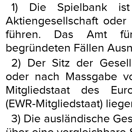
1) Die Spielbank is
Aktiengesellschaft oder
führen. Das Amt für
begründeten Fällen Aus
2) Der Sitz der Gesell
oder nach Massgabe v
Mitgliedstaat des Eur
(EWR-Mitgliedstaat) liege
3) Die ausländische Gese