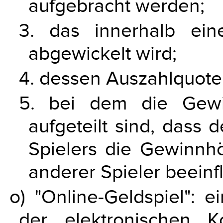
aufgebracht werden;
3. das innerhalb ein
abgewickelt wird;
4. dessen Auszahlquote
5. bei dem die Gewin
aufgeteilt sind, dass 
Spielers die Gewinn
anderer Spieler beeinf
o) "Online-Geldspiel": e
der elektronischen K