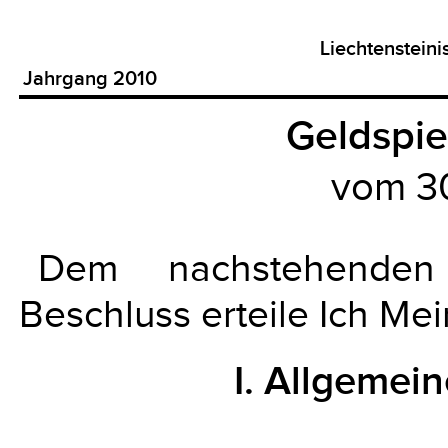
Liechtenstein
Jahrgang 2010
Geldspie
vom 30
Dem nachstehenden
Beschluss erteile Ich Me
I. Allgeme