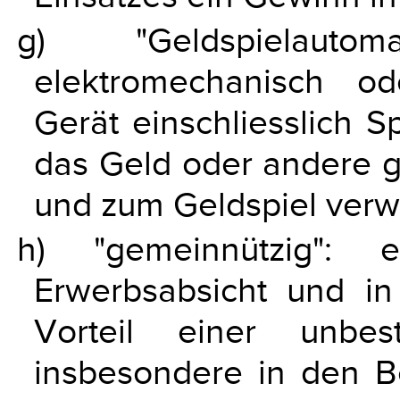
g) "Geldspielautom
elektromechanisch o
Gerät einschliesslich S
das Geld oder andere 
und zum Geldspiel ver
h) "gemeinnützig": 
Erwerbsabsicht und i
Vorteil einer unbe
insbesondere in den Ber