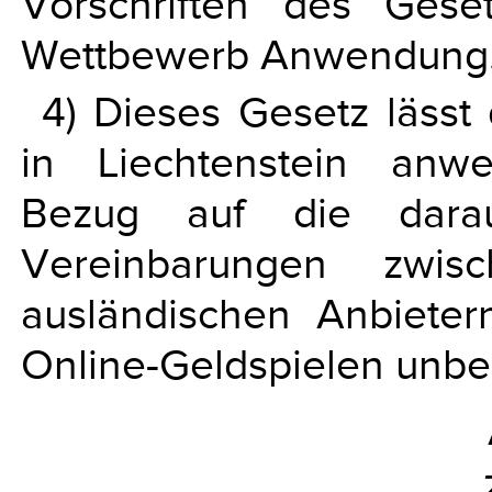
Vorschriften des Ges
Wettbewerb Anwendung
4) Dieses Gesetz lässt 
in Liechtenstein anw
Bezug auf die darauf
Vereinbarungen zwi
ausländischen Anbieter
Online-Geldspielen unber