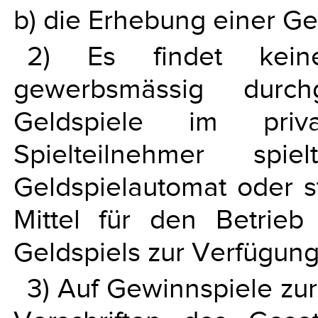
b) die Erhebung einer Ge
2) Es findet kei
gewerbsmässig durch
Geldspiele im priv
Spielteilnehmer spi
Geldspielautomat oder ste
Mittel für den Betrie
Geldspiels zur Verfügung
3) Auf Gewinnspiele zur