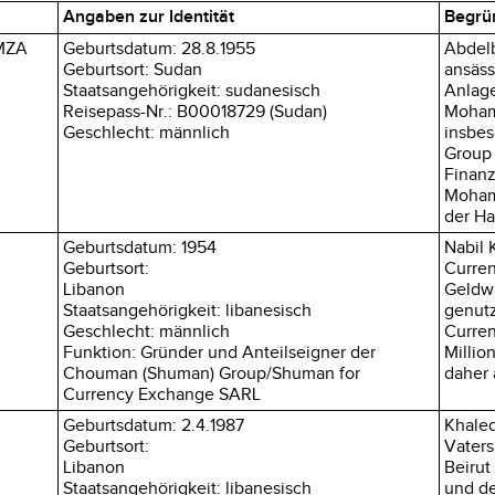
Angaben zur Identität
Begrü
AMZA
Geburtsdatum: 28.8.1955
Abdelb
Geburtsort: Sudan
ansäss
Staatsangehörigkeit: sudanesisch
Anlage
Reisepass-Nr.: B00018729 (Sudan)
Moham
Geschlecht: männlich
insbes
Group 
Finanz
Mohame
der H
Geburtsdatum: 1954
Nabil 
Geburtsort:
Curren
Libanon
Geldwä
Staatsangehörigkeit: libanesisch
genutz
Geschlecht: männlich
Curren
Funktion: Gründer und Anteilseigner der
Millio
Chouman (Shuman) Group/Shuman for
daher 
Currency Exchange SARL
Geburtsdatum: 2.4.1987
Khaled
Geburtsort:
Vaters
Libanon
Beirut
Staatsangehörigkeit: libanesisch
und de