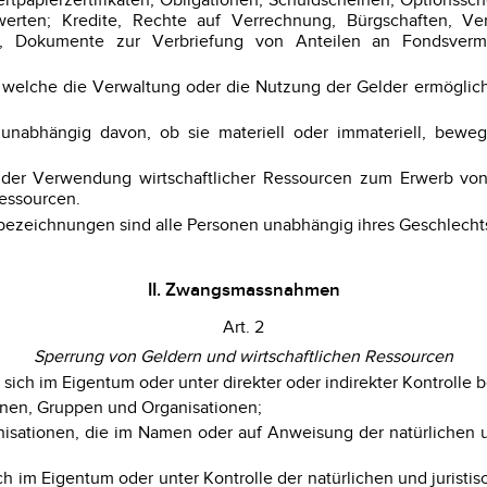
rtpapierzertifikaten, Obligationen, Schuldscheinen, Optionssch
ten; Kredite, Rechte auf Verrechnung, Bürgschaften, Vertr
en, Dokumente zur Verbriefung von Anteilen an Fondsver
, welche die Verwaltung oder die Nutzung der Gelder ermögl
, unabhängig davon, ob sie materiell oder immateriell, bewe
g der Verwendung wirtschaftlicher Ressourcen zum Erwerb von 
essourcen.
ezeichnungen sind alle Personen unabhängig ihres Geschlechts
II. Zwangsmassnahmen
Art. 2
Sperrung von Geldern und wirtschaftlichen Ressourcen
 sich im Eigentum oder unter direkter oder indirekter Kontrolle 
sonen, Gruppen und Organisationen;
anisationen, die im Namen oder auf Anweisung der natürlichen 
ich im Eigentum oder unter Kontrolle der natürlichen und jurist