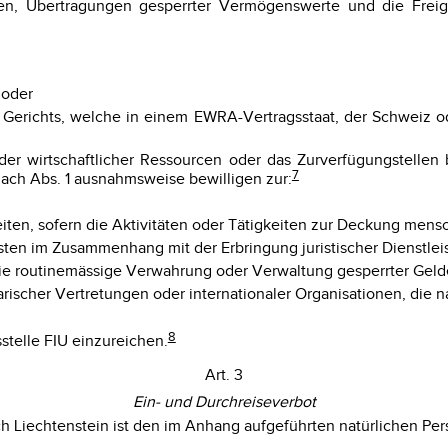
n, Übertragungen gesperrter Vermögenswerte und die Freiga
 oder
s Gerichts, welche in einem EWRA-Vertragsstaat, der Schweiz o
der wirtschaftlicher Ressourcen oder das Zurverfügungstellen 
7
nach Abs. 1 ausnahmsweise bewilligen zur:
iten, sofern die Aktivitäten oder Tätigkeiten zur Deckung mensc
ten im Zusammenhang mit der Erbringung juristischer Dienstlei
ie routinemässige Verwahrung oder Verwaltung gesperrter Gelde
larischer Vertretungen oder internationaler Organisationen, die
8
telle FIU einzureichen.
Art. 3
Ein- und Durchreiseverbot
rch Liechtenstein ist den im Anhang aufgeführten natürlichen Pe