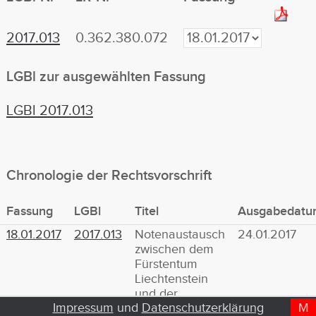
2017.013
0.362.380.072
LGBl zur ausgewählten Fassung
LGBl 2017.013
Chronologie der Rechtsvorschrift
Fassung
LGBl
Titel
Ausgabedatu
18.01.2017
2017.013
Notenaustausch
24.01.2017
zwischen dem
Fürstentum
Liechtenstein
und der
Impressum
und
Datenschutzerklärung
M
D
T
Europäischen