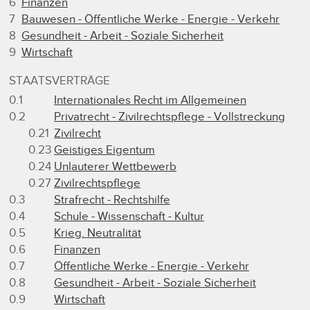
6
Finanzen
7
Bauwesen - Öffentliche Werke - Energie - Verkehr
8
Gesundheit - Arbeit - Soziale Sicherheit
9
Wirtschaft
STAATSVERTRÄGE
0.1
Internationales Recht im Allgemeinen
0.2
Privatrecht - Zivilrechtspflege - Vollstreckung
0.21
Zivilrecht
0.23
Geistiges Eigentum
0.24
Unlauterer Wettbewerb
0.27
Zivilrechtspflege
0.3
Strafrecht - Rechtshilfe
0.4
Schule - Wissenschaft - Kultur
0.5
Krieg. Neutralität
0.6
Finanzen
0.7
Öffentliche Werke - Energie - Verkehr
0.8
Gesundheit - Arbeit - Soziale Sicherheit
0.9
Wirtschaft