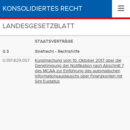
≡
KONSOLIDIERTES RECHT
LANDESGESETZBLATT
STAATSVERTRÄGE
0.3
Strafrecht - Rechtshilfe
0.351.829.057
Kundmachung vom 10. Oktober 2017 über die
Genehmigung der Notifikation nach Abschnitt 7
des MCAA zur Einführung des automatischen
Informationsaustauschs über Finanzkonten mit
Sint Eustatius