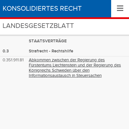
≡
KONSOLIDIERTES RECHT
LANDESGESETZBLATT
STAATSVERTRÄGE
0.3
Strafrecht - Rechtshilfe
0.351.911.81
Abkommen zwischen der Regierung des
Fürstentums Liechtenstein und der Regierung des
Königreichs Schweden über den
Informationsaustausch in Steuersachen