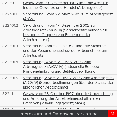
822.10
Gesetz vom 29. Dezember 1966 über die Arbeit in
Industrie, Gewerbe und Handel (Arbeitsgesetz)
822.101.1
Verordnung I vom 22. März 2005 zum Arbeitsgesetz
(ArGV I)
822.101.2
Verordnung II vom 17. Dezember 2002 zum
Arbeitsgesetz (ArGV II) (Sonderbestimmungen für
bestimmte Gruppen von Betrieben oder
Arbeitnehmern)
822.101.3
Verordnung vom 16. Juni 1998 über die Sicherheit
und den Gesundheitsschutz der Arbeitnehmer am
Arbeitsplatz
822.101.4
Verordnung IV vom 22. März 2005 zum
Arbeitsgesetz (ArGV IV) (Industrielle Betriebe,
Plangenehmigung und Betriebsbewilligung)
822.101.5
Verordnung V vom 22. März 2005 zum Arbeitsgesetz
(ArGV V) (Sonderbestimmungen über den Schutz der
jugendlichen Arbeitnehmer)
822.11
Gesetz vom 23. Oktober 1997 über die Unterrichtung
und Anhörung der Arbeitnehmerschaft in den
Betrieben (Mitwirkungsgesetz; MWG)
822.12
Gesetz vom 16. Juni 2000 über Europäische
Impressum
und
Datenschutzerklärung
M
D
T
Betriebsräte