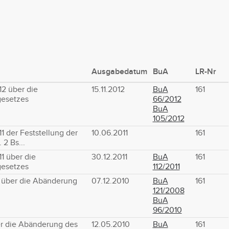
Ausgabedatum
BuA
LR-Nr
2 über die
15.11.2012
BuA
161
gesetzes
66/2012
BuA
105/2012
 der Feststellung der
10.06.2011
161
 2 Bs...
1 über die
30.12.2011
BuA
161
gesetzes
112/2011
 über die Abänderung
07.12.2010
BuA
161
121/2008
BuA
96/2010
er die Abänderung des
12.05.2010
BuA
161