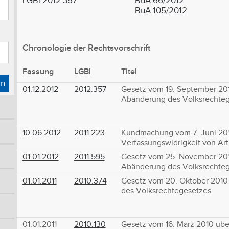
LGBl 2012.357
BuA 66/2012
BuA 105/2012
Chronologie der Rechtsvorschrift
Fassung
LGBl
Titel
en
01.12.2012
2012.357
Gesetz vom 19. September 201
Abänderung des Volksrechte
10.06.2012
2011.223
Kundmachung vom 7. Juni 2011
Verfassungswidrigkeit von Art.
01.01.2012
2011.595
Gesetz vom 25. November 201
Abänderung des Volksrechte
01.01.2011
2010.374
Gesetz vom 20. Oktober 2010
des Volksrechtegesetzes
01.01.2011
2010.130
Gesetz vom 16. März 2010 üb