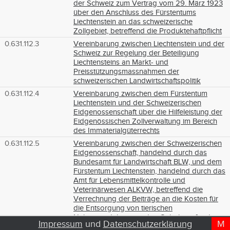
der Schweiz zum Vertrag vom 29. März 1923
über den Anschluss des Fürstentums
Liechtenstein an das schweizerische
Zollgebiet, betreffend die Produktehaftpflicht
0.631.112.3
Vereinbarung zwischen Liechtenstein und der
Schweiz zur Regelung der Beteiligung
Liechtensteins an Markt- und
Preisstützungsmassnahmen der
schweizerischen Landwirtschaftspolitik
0.631.112.4
Vereinbarung zwischen dem Fürstentum
Liechtenstein und der Schweizerischen
Eidgenossenschaft über die Hilfeleistung der
Eidgenössischen Zollverwaltung im Bereich
des Immaterialgüterrechts
0.631.112.5
Vereinbarung zwischen der Schweizerischen
Eidgenossenschaft, handelnd durch das
Bundesamt für Landwirtschaft BLW, und dem
Fürstentum Liechtenstein, handelnd durch das
Amt für Lebensmittelkontrolle und
Veterinärwesen ALKVW, betreffend die
Verrechnung der Beiträge an die Kosten für
die Entsorgung von tierischen
Nebenprodukten mit den Gebühren für den
Impressum
und
Datenschutzerklärung
M
D
T
Tierverkehr sowie mit den Schlachtabgaben