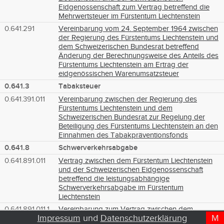
Eidgenossenschaft zum Vertrag betreffend die
Mehrwertsteuer im Fürstentum Liechtenstein
0.641.291
Vereinbarung vom 24. September 1964 zwischen
der Regierung des Fürstentums Liechtenstein und
dem Schweizerischen Bundesrat betreffend
Änderung der Berechnungsweise des Anteils des
Fürstentums Liechtenstein am Ertrag der
eidgenössischen Warenumsatzsteuer
0.641.3
Tabaksteuer
0.641.391.011
Vereinbarung zwischen der Regierung des
Fürstentums Liechtenstein und dem
Schweizerischen Bundesrat zur Regelung der
Beteiligung des Fürstentums Liechtenstein an den
Einnahmen des Tabakpräventionsfonds
0.641.8
Schwerverkehrsabgabe
0.641.891.011
Vertrag zwischen dem Fürstentum Liechtenstein
und der Schweizerischen Eidgenossenschaft
betreffend die leistungsabhängige
Schwerverkehrsabgabe im Fürstentum
Liechtenstein
0.641.891.011.1
Vereinbarung zum Vertrag zwischen dem
Impressum
und
Datenschutzerklärung
M
D
T
Fürstentum Liechtenstein und der