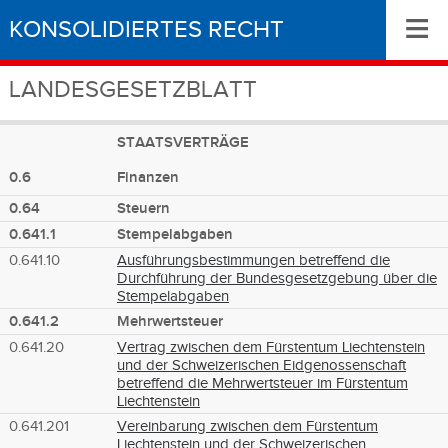
≡
KONSOLIDIERTES RECHT
LANDESGESETZBLATT
STAATSVERTRÄGE
0.6
Finanzen
0.64
Steuern
0.641.1
Stempelabgaben
0.641.10
Ausführungsbestimmungen betreffend die
Durchführung der Bundesgesetzgebung über die
Stempelabgaben
0.641.2
Mehrwertsteuer
0.641.20
Vertrag zwischen dem Fürstentum Liechtenstein
und der Schweizerischen Eidgenossenschaft
betreffend die Mehrwertsteuer im Fürstentum
Liechtenstein
0.641.201
Vereinbarung zwischen dem Fürstentum
Liechtenstein und der Schweizerischen